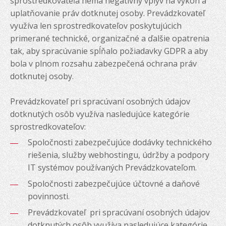
sprostredkovateľa nemá negatívny vplyv na výkon a
uplatňovanie práv dotknutej osoby. Prevádzkovateľ
využíva len sprostredkovateľov poskytujúcich
primerané technické, organizačné a ďalšie opatrenia
tak, aby spracúvanie spĺňalo požiadavky GDPR a aby
bola v plnom rozsahu zabezpečená ochrana práv
dotknutej osoby.
Prevádzkovateľ pri spracúvaní osobných údajov
dotknutých osôb využíva nasledujúce kategórie
sprostredkovateľov:
Spoločnosti zabezpečujúce dodávky technického
riešenia, služby webhostingu, údržby a podpory
IT systémov používaných Prevádzkovateľom.
Spoločnosti zabezpečujúce účtovné a daňové
povinnosti.
Prevádzkovateľ pri spracúvaní osobných údajov
dotknutých osôb využíva nasledujúce kategórie