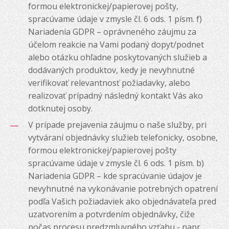
formou elektronickej/papierovej pošty,
spracúvame údaje v zmysle čl. 6 ods. 1 písm. f)
Nariadenia GDPR – oprávneného záujmu za
účelom reakcie na Vami podaný dopyt/podnet
alebo otázku ohľadne poskytovaných služieb a
dodávaných produktov, kedy je nevyhnutné
verifikovať relevantnosť požiadavky, alebo
realizovať prípadný následný kontakt Vás ako
dotknutej osoby.
V prípade prejavenia záujmu o naše služby, pri
vytváraní objednávky služieb telefonicky, osobne,
formou elektronickej/papierovej pošty
spracúvame údaje v zmysle čl. 6 ods. 1 písm. b)
Nariadenia GDPR – kde spracúvanie údajov je
nevyhnutné na vykonávanie potrebných opatrení
podľa Vašich požiadaviek ako objednávateľa pred
uzatvorením a potvrdením objednávky, čiže
počas procesu predzmluvného vzťahu - napr.