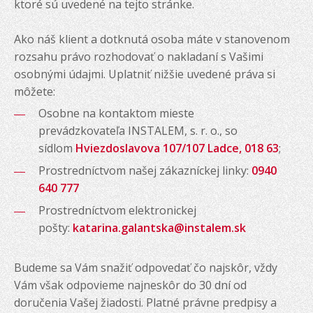
ktoré sú uvedené na tejto stránke.
Ako náš klient a dotknutá osoba máte v stanovenom
rozsahu právo rozhodovať o nakladaní s Vašimi
osobnými údajmi. Uplatniť nižšie uvedené práva si
môžete:
Osobne na kontaktom mieste
prevádzkovateľa INSTALEM, s. r. o., so
sídlom
Hviezdoslavova 107/107 Ladce, 018 63
;
Prostredníctvom našej zákazníckej linky:
0940
640 777
Prostredníctvom elektronickej
pošty:
katarina.galantska@instalem.sk
Budeme sa Vám snažiť odpovedať čo najskôr, vždy
Vám však odpovieme najneskôr do 30 dní od
doručenia Vašej žiadosti. Platné právne predpisy a