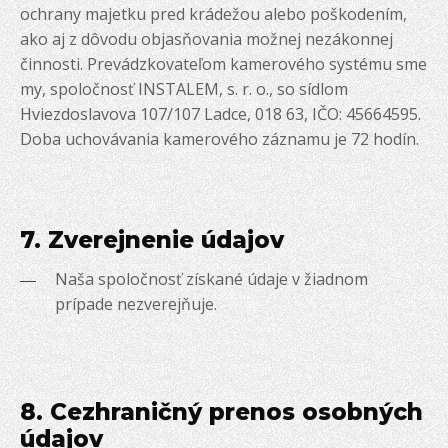
ochrany majetku pred krádežou alebo poškodením,
ako aj z dôvodu objasňovania možnej nezákonnej
činnosti. Prevádzkovateľom kamerového systému sme
my, spoločnosť INSTALEM, s. r. o., so sídlom
Hviezdoslavova 107/107 Ladce, 018 63, IČO: 45664595.
Doba uchovávania kamerového záznamu je 72 hodín.
7. Zverejnenie údajov
Naša spoločnosť získané údaje v žiadnom
prípade nezverejňuje.
8. Cezhraničný prenos osobných
údajov