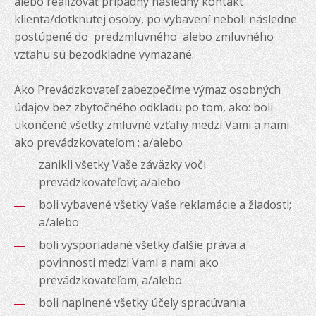
alebo realizovať prípadný následný kontakt
klienta/dotknutej osoby, po vybavení neboli následne
postúpené do predzmluvného alebo zmluvného
vzťahu sú bezodkladne vymazané.
Ako Prevádzkovateľ zabezpečíme výmaz osobných
údajov bez zbytočného odkladu po tom, ako: boli
ukončené všetky zmluvné vzťahy medzi Vami a nami
ako prevádzkovateľom ; a/alebo
zanikli všetky Vaše záväzky voči
prevádzkovateľovi; a/alebo
boli vybavené všetky Vaše reklamácie a žiadosti;
a/alebo
boli vysporiadané všetky ďalšie práva a
povinnosti medzi Vami a nami ako
prevádzkovateľom; a/alebo
boli naplnené všetky účely spracúvania