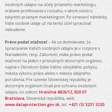
osobných údajov na účely priameho marketingu,
vrátane profilovania v rozsahu, v akom súvisí s
takýmto priamym marketingom. Po vznesení námietky
Vaše osobné údaje už na tento účel spracúvať
nebudeme.
Právo podať sťažnosť
– Ak sa domnievate, že
spracúvanie Vašich osobných údajov je v rozpore s
Nariadením, resp. Zákonom, máte právo podať
sťažnosť na jeden z príslušných dozorných orgánov,
najmä v členskom štáte Vášho obvyklého pobytu,
miesta výkonu práce alebo v miesta údajného
porušenia. Pre územie Slovenskej republiky je
dozorným orgánom Úrad pre ochranu osobných
údajov, so sídlom:
Hraničná 4826/12, 820 07
Bratislava
, Slovenská republika, web:
www.dataprotection.gov.sk
, tel.:
+421 /2/ 3231 3220
.