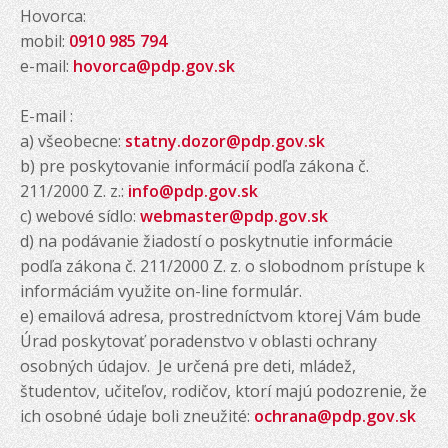
Hovorca:
mobil:
0910 985 794
e-mail:
hovorca@pdp.gov.sk
E-mail :
a) všeobecne:
statny.dozor@pdp.gov.sk
b) pre poskytovanie informácií podľa zákona č.
211/2000 Z. z.:
info@pdp.gov.sk
c) webové sídlo:
webmaster@pdp.gov.sk
d) na podávanie žiadostí o poskytnutie informácie
podľa zákona č. 211/2000 Z. z. o slobodnom prístupe k
informáciám využite on-line formulár.
e) emailová adresa, prostredníctvom ktorej Vám bude
Úrad poskytovať poradenstvo v oblasti ochrany
osobných údajov. Je určená pre deti, mládež,
študentov, učiteľov, rodičov, ktorí majú podozrenie, že
ich osobné údaje boli zneužité:
ochrana@pdp.gov.sk