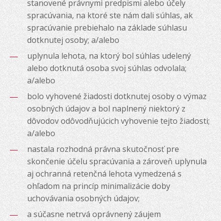
stanovené právnymi predpismi alebo účely
spracúvania, na ktoré ste nám dali súhlas, ak
spracúvanie prebiehalo na základe súhlasu
dotknutej osoby; a/alebo
uplynula lehota, na ktorý bol súhlas udelený
alebo dotknutá osoba svoj súhlas odvolala;
a/alebo
bolo vyhovené žiadosti dotknutej osoby o výmaz
osobných údajov a bol naplnený niektorý z
dôvodov odôvodňujúcich vyhovenie tejto žiadosti;
a/alebo
nastala rozhodná právna skutočnosť pre
skončenie účelu spracúvania a zároveň uplynula
aj ochranná retenčná lehota vymedzená s
ohľadom na princíp minimalizácie doby
uchovávania osobných údajov;
a súčasne netrvá oprávnený záujem