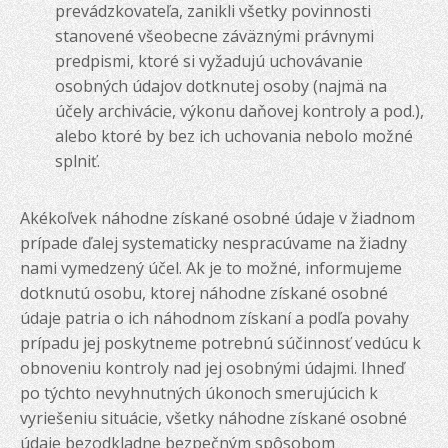
prevádzkovateľa, zanikli všetky povinnosti
stanovené všeobecne záväznými právnymi
predpismi, ktoré si vyžadujú uchovávanie
osobných údajov dotknutej osoby (najmä na
účely archivácie, výkonu daňovej kontroly a pod.),
alebo ktoré by bez ich uchovania nebolo možné
splniť.
Akékoľvek náhodne získané osobné údaje v žiadnom
prípade ďalej systematicky nespracúvame na žiadny
nami vymedzený účel. Ak je to možné, informujeme
dotknutú osobu, ktorej náhodne získané osobné
údaje patria o ich náhodnom získaní a podľa povahy
prípadu jej poskytneme potrebnú súčinnosť vedúcu k
obnoveniu kontroly nad jej osobnými údajmi. Ihneď
po týchto nevyhnutných úkonoch smerujúcich k
vyriešeniu situácie, všetky náhodne získané osobné
údaje bezodkladne bezpečným spôsobom