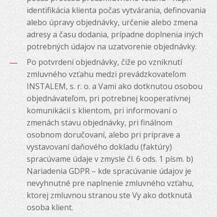
identifikácia klienta počas vytvárania, definovania
alebo úpravy objednávky, určenie alebo zmena
adresy a času dodania, prípadne doplnenia iných
potrebných údajov na uzatvorenie objednávky.
Po potvrdení objednávky, čiže po vzniknutí
zmluvného vzťahu medzi prevádzkovateľom
INSTALEM, s. r. o. a Vami ako dotknutou osobou
objednávateľom, pri potrebnej kooperatívnej
komunikácií s klientom, pri informovaní o
zmenách stavu objednávky, pri finálnom
osobnom doručovaní, alebo pri príprave a
vystavovaní daňového dokladu (faktúry)
spracúvame údaje v zmysle čl. 6 ods. 1 písm. b)
Nariadenia GDPR – kde spracúvanie údajov je
nevyhnutné pre naplnenie zmluvného vzťahu,
ktorej zmluvnou stranou ste Vy ako dotknutá
osoba klient.