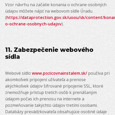
Vzor návrhu na začatie konania o ochrane osobných
údajov môžete nájsť na webovom sídle Úradu
(
https://dataprotection.gov.sk/uoou/sk/content/kona
o-ochrane-osobnych-udajov
).
11. Zabezpečenie webového
sídla
Webové sídlo
www.pozicovnainstalem.sk/
používa pri
akomkoľvek pripojení užívateľa a prenose
akýchkoľvek údajov šifrované pripojenie SSL, ktoré
znemožňuje prístup tretích osôb k prenášaným
údajom počas ich prenosu na internete a
pozmeňovanie takýchto údajov tretími osobami.
Databázy prevádzkovateľa obsahujúce osobné údaje