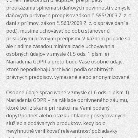
v znení neskorších predpisov, pre prípady
preukázania splnenia si daňových povinností v zmysle
daňových právnych predpisov zákon č. 595/2003 Z. z. o
dani z príjmov, zákon č. 563/2009 Z. z. o správe daní a
pod.), musíme uchovávať po dobu stanovenú
príslušnými právnymi predpismi. V každom prípade sa
ale riadime zásadou minimalizácie uchovávania
osobných údajov v zmysle čl. 5 ods. 1 písm. e)
Nariadenia GDPR a preto budú Vaše osobné údaje,
ktoré nepodliehajú archivácii podľa osobitných
právnych predpisov, vymazané alebo anonymizované.
Osobné údaje spracúvané v zmysle čl. 6 ods. 1 písm. f)
Nariadenia GDPR – na základe oprávneného záujmu,
ktoré boli získané pri reakcii na Vami podaný
dopyt/podnet alebo otázku ohľadne poskytovaných
služieb a dodávaných produktov, kedy bolo
nevyhnutné verifikovať relevantnosť požiadavky,