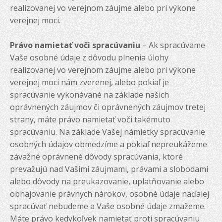
realizovanej vo verejnom záujme alebo pri výkone
verejnej moci.
Právo namietať voči spracúvaniu
– Ak spracúvame
Vaše osobné údaje z dôvodu plnenia úlohy
realizovanej vo verejnom záujme alebo pri výkone
verejnej moci nám zverenej, alebo pokiaľ je
spracúvanie vykonávané na základe našich
oprávnených záujmov či oprávnených záujmov tretej
strany, máte právo namietať voči takémuto
spracúvaniu. Na základe Vašej námietky spracúvanie
osobných údajov obmedzíme a pokiaľ nepreukážeme
závažné oprávnené dôvody spracúvania, ktoré
prevažujú nad Vašimi záujmami, právami a slobodami
alebo dôvody na preukazovanie, uplatňovanie alebo
obhajovanie právnych nárokov, osobné údaje naďalej
spracúvať nebudeme a Vaše osobné údaje zmažeme.
Máte právo kedykoľvek namietať proti spracúvaniu