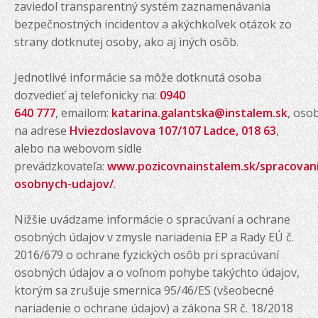
zaviedol transparentný systém zaznamenávania
bezpečnostných incidentov a akýchkoľvek otázok zo
strany dotknutej osoby, ako aj iných osôb.
Jednotlivé informácie sa môže dotknutá osoba
dozvedieť aj telefonicky na:
0940
640 777
, emailom:
katarina.galantska@instalem.sk
, oso
na adrese
Hviezdoslavova 107/107 Ladce, 018 63
,
alebo na webovom sídle
prevádzkovateľa:
www.pozicovnainstalem.sk/spracovan
osobnych-udajov/
.
Nižšie uvádzame informácie o spracúvaní a ochrane
osobných údajov v zmysle nariadenia EP a Rady EÚ č.
2016/679 o ochrane fyzických osôb pri spracúvaní
osobných údajov a o voľnom pohybe takýchto údajov,
ktorým sa zrušuje smernica 95/46/ES (všeobecné
nariadenie o ochrane údajov) a zákona SR č. 18/2018