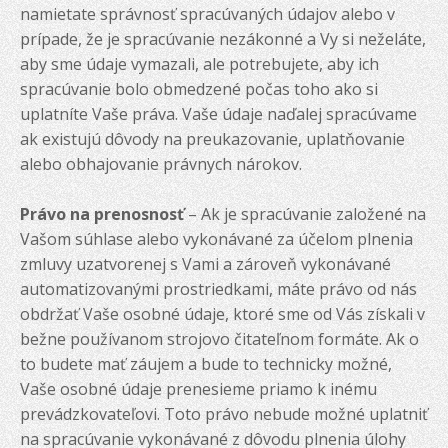
namietate správnosť spracúvaných údajov alebo v
prípade, že je spracúvanie nezákonné a Vy si neželáte,
aby sme údaje vymazali, ale potrebujete, aby ich
spracúvanie bolo obmedzené počas toho ako si
uplatníte Vaše práva. Vaše údaje naďalej spracúvame
ak existujú dôvody na preukazovanie, uplatňovanie
alebo obhajovanie právnych nárokov.
Právo na prenosnosť
– Ak je spracúvanie založené na
Vašom súhlase alebo vykonávané za účelom plnenia
zmluvy uzatvorenej s Vami a zároveň vykonávané
automatizovanými prostriedkami, máte právo od nás
obdržať Vaše osobné údaje, ktoré sme od Vás získali v
bežne používanom strojovo čitateľnom formáte. Ak o
to budete mať záujem a bude to technicky možné,
Vaše osobné údaje prenesieme priamo k inému
prevádzkovateľovi. Toto právo nebude možné uplatniť
na spracúvanie vykonávané z dôvodu plnenia úlohy